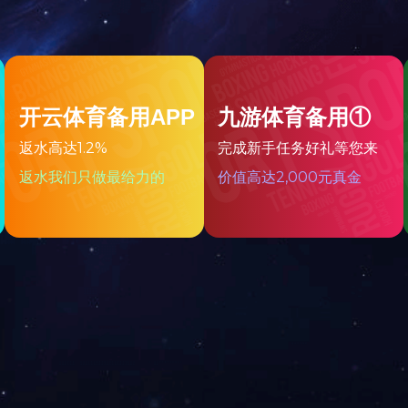
雨中游世博
继集团董事长许金华6月26、27日率领51名集团
24日，集团副总经理、工会主席李万祥，又率领5
理人员游览上海世博园。
虽然受台风“鲇鱼”的影响，大家经受着风雨的“
众多展馆，留下了很多美好的回忆。在疲惫和喜
了同事之间的情谊和融合，而且拓宽了视野，增长