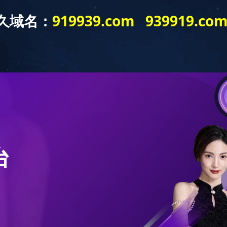
网站首页
集团概况
ledong登录入口
业务范
联系我们