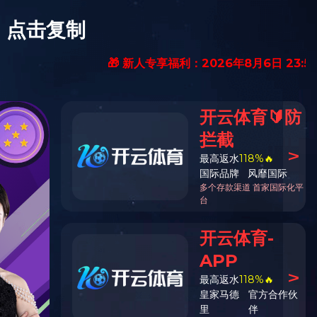
在线咨询：0517-83643567
围
项目业绩
客户留言