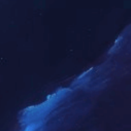
近平总书记的报告高瞻远瞩、求真务
过去五年的工作和新时代十年的伟大
两步走战略安排进行了宏观展望，对
署，一系列部署要求为我们指明了前
大家表示，要团结奋斗向前进，踔厉
捷报频传。集团总部全年中标金湖
22年老旧小区改造工程、淮安技师学
）14号楼、山东鄄城云山黄河印等
经营工作超额完成年度目标任务奠定了
杂、建筑市场前所未有之大变局形势
来之不易。
动动员会暨金湖城南公交服务中心现
集团相关单位和部门负责人及在建工