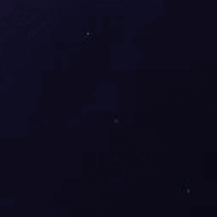
采购工作，预计春节前完成全部土
调试，3月上旬进行试生产。清河城
过集团完善了尾施工，最终通过竣工
#楼7层半、折价4552万的房产抵
产已全部办证完毕，成为集团资产。
开，共40余名股东到会，李万祥常务
----喜庆二十大·淮建集团重大项目
黄亚明主席作了监事会工作报告，陈
胡从亮发表重要讲话。
，莅临集团考察调研，并现场为企业
的由市政府颁发的最高荣誉，全市共
党委被经开区党工委授予“四星级企业
业党组织”后的顺利晋级，企业综合信誉