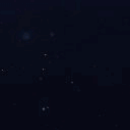
按期转正事宜，进一步加强了企业党组织建设，落实
1日，由集团各单位职工组成的淮建体操队代表公司
比赛，与全市35家企事业单位同台竞技，体现了淮
时间丈量着前行的脚步。从修建三四层楼房到建
见经传到家喻户晓，历经60余年的拼搏奋斗，淮建
拓砥砺前行。
回望2022年的奋斗之路，每一个足迹都弥足珍
流奋楫者先，千帆竞发勇进者胜。2023年，让我
年淮建”进发！
served
苏ICP备05039760号-1
星空游戏官网