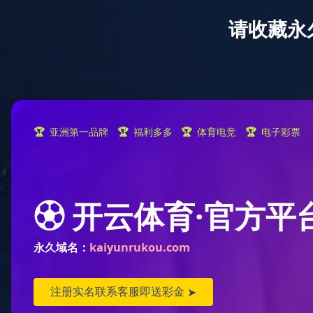
2026年08月07日 19:58:45 星期五