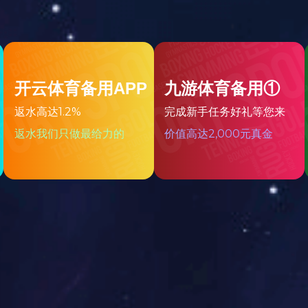
疫情防控和经济社会发展，紧扣“项目为王、环境是
大项目攻坚更加精彩答卷，以实际行动迎接党的二十
二、市委常委、经开区党工委书记徐子佳一行赴
8月18日下午，市委常委、经开区党工委书记徐
设工程，先后莅临淮建集团黄元小区及天津路小学
造涉及基层群众的切身利益，要充分听取老百姓意见
事”，增进民生福祉是我们所有工作的出发点，更是
办实事项目放在心上、抓在手上、落实在行动上，
让人民群众得实惠、享成果。在天津路小学施工现
这根弦，在确保工程安全和质量的前提下，全力推
建设项目，满足学生入学的一切条件。视察结束时
表示充分肯定。
三、集团组织党员干部以多种形式收看党的二十
10月16日，中国共产党第二十次全国代表大会
以各种形式收听收看二十大开幕盛况，认真聆听学
基层各单位党支部书记集中观看开幕会直播盛况，