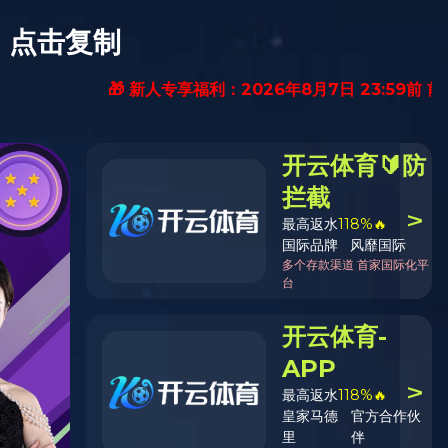
在线咨询：0517-83643567
围
项目业绩
客户留言