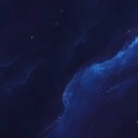
程项目工程技术人员60余人参加了活动。这是集团
摩会，活动很有意义，影响深远。金湖县城南公交
北侧、新民路西侧。规划总用地面积为22390.2平
7.2万平方米，规划建筑总高度约107米，主要功
务办公等。12月9日上午，金湖城南公交服务中心
及交投公司等领导参加了活动。
六、集团成功举办“2022年度工伤预防培训课”
为进一步宣传普及工伤预防、安全生产政策法规
产责任意识，提高安全防护技能，保障员工安全，10
年度企业工伤预防培训课”活动。集团领导班子、各
全生产管理人员近90余人参加培训。培训课邀请了
市安监局副局长张立华两位专家授课。此次培训课还
验，通过虚拟现实技术，让参与活动的职工进行360
从而更直观地了解事故的危害性。集团总经理李锦
培训课总结讲话。