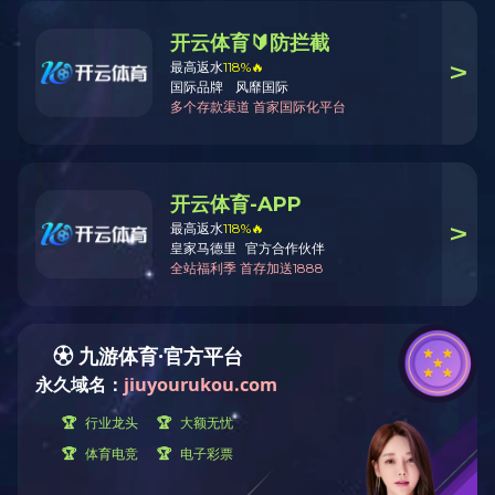
新闻资讯
企业文化
集团新闻
淮建健
企业文化
2025
活动”在风
心组织
32
全长
公
5.2