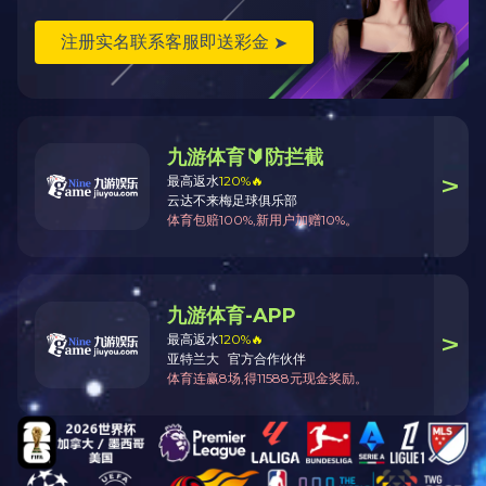
比赛
待发的淮
挑战。最
作”的体育