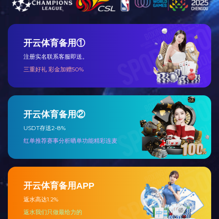
本次
力与行动
践。参赛
拼搏精神